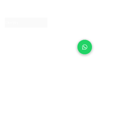
About IJ
Contact us
Clearpay
Laybuy
Loyalty
Shipping policy
Privacy policy
Return Policy
Ring Sizing
Jewellery care
Accessibility statement
Terms & Conditions