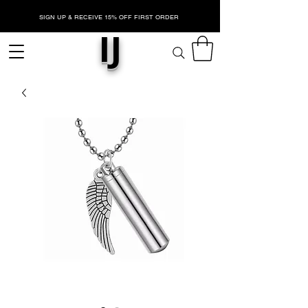
SIGN UP & RECEIVE 15% OFF FIRST ORDER
IJ