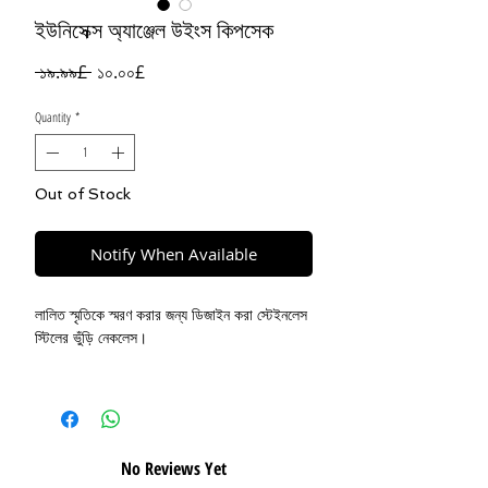
ইউনিসেক্স অ্যাঞ্জেল উইংস কিপসেক
Regular
Sale
 ১৯.৯৯£ 
১০.০০£
Price
Price
Quantity
*
Out of Stock
Notify When Available
লালিত স্মৃতিকে স্মরণ করার জন্য ডিজাইন করা স্টেইনলেস
স্টিলের ভুঁড়ি নেকলেস।
বেস উপাদান:
স্টেইনলেস স্টীল
দুল আকার:
35X9 মিমি
দৈর্ঘ্য:
50 সেমি
No Reviews Yet
যত্ন:
কলঙ্ক প্রতিরোধী / জল প্রতিরোধী