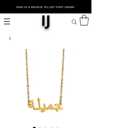
SIGN UP & RECEIVE 15% OFF FIRST ORDER
IJ