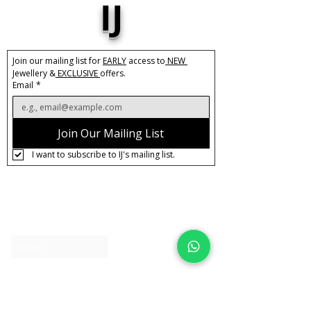
IJ
Join our mailing list for 
EARLY
 access to
 NEW 
Jewellery &
 EXCLUSIVE 
offers.
Email
*
Join Our Mailing List
I want to subscribe to IJ's mailing list.
About IJ
Contact us
Clearpay
Laybuy
Loyalty