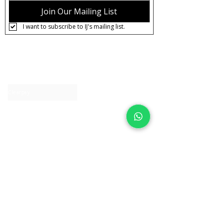
Join Our Mailing List
I want to subscribe to IJ's mailing list.
About IJ
Contact us
Clearpay
Laybuy
Loyalty
Shipping policy
Privacy policy
Return Policy
Ring Sizing