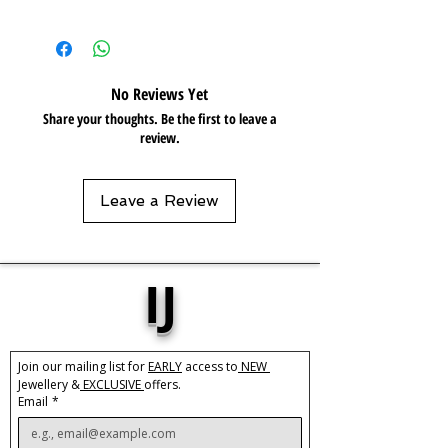
This product is covered by the
Isolene
Guarantee
No Reviews Yet
Share your thoughts. Be the first to leave a
review.
Leave a Review
IJ
Join our mailing list for 
EARLY
 access to
 NEW 
Jewellery &
 EXCLUSIVE 
offers.
Email
*