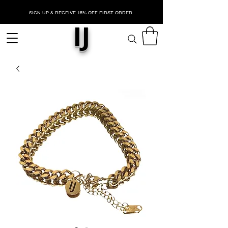
SIGN UP & RECEIVE 15% OFF FIRST ORDER
IJ